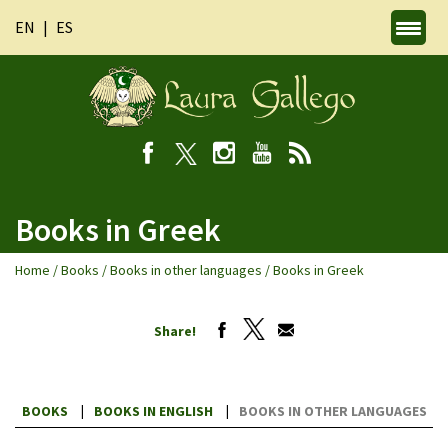
EN
ES
Books in Greek
Home
/
Books
/
Books in other languages
/
Books in Greek
Share!
BOOKS
BOOKS IN ENGLISH
BOOKS IN OTHER LANGUAGES