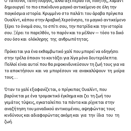
Ο ταπεινός ταπητουργός, αλλά αξεπέραστος ποιητής, Χαμάντ
δημιουργεί το πιο επικίνδυνο μαγικό αντικείμενο σε όλη την
παγκόσμια ιστορία. Κρυμμένο στο παλάτι του άραβα πρίγκιπα
Ουαλίντ, κάπου στην Αραβική Χερσόνησο, το μαγικό αντικείμενο
ξέρει το όνομά σου, το σπίτι σου, την πατρίδα και την ιστορία
σου. Ξέρει το παρελθόν, το παρόν και το μέλλον — τόσο το δικό
σου όσο και ολόκληρης της ανθρωπότητας.
Πρόκειται για ένα εκθαμβωτικό χαλί που μπορεί να οδηγήσει
στην τρέλα όποιον το κοιτάξει για λίγα μόνο δευτερόλεπτα.
Πολλοί είναι αυτοί που θα ριψοκινδυνεύσουν τη ζωή τους για να
το αποκτήσουν και να μπορέσουν να ανακαλύψουν τη μοίρα
τους…
Όταν το χαλί εξαφανίζεται, ο πρίγκιπας Ουαλίντ, που
βαρύνεται με ένα τρομακτικό έγκλημα και ζει τη ζωή του
γεμάτος τύψεις, εγκαταλείπει τα πάντα και ρίχνεται στην
αναζήτηση του μοναδικού αντικειμένου, αψηφώντας τους
κινδύνους και αδιαφορώντας ακόμη και για την ίδια του τη
ζωή.