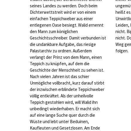
seines Landes zu werden. Doch beim
ungemütl
Dichterwettstreit wird er von einem
heißt es
einfachen Teppichweber aus einer
Unwirtli
entlegenen Oase besiegt. Walid ernennt
Leiden, 
den Mann zum königlichen
nicht. B
Geschichtsschreiber. Damit verbunden ist
nicht. D
die undankbare Aufgabe, das riesige
Weg gem
Palastarchiv zu ordnen. Außerdem
folgen.
verlangt der Prinz von dem Mann, einen
Teppich zu knüpfen, auf dem die
Geschichte der Menschheit zu sehen ist.
Nach vielen Jahren ist das schier
Unmögliche vollbracht, kurz darauf stirbt
der inzwischen erblindete Teppichweber
völlig entkräftet. Als der unheilvolle
Teppich gestohlen wird, will Walid ihn
unbedingt wiederhaben. Er macht sich
auf eine lange Suche quer durch die
Wüste und lebt unter Beduinen,
Kaufleuten und Gesetzlosen. Am Ende