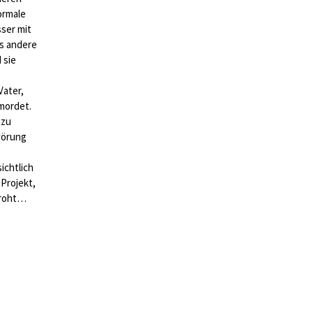
normale
sser mit
s andere
 sie
 Vater,
rmordet.
 zu
wörung
ichtlich
 Projekt,
droht…