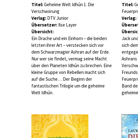
Titel:
Geheime Welt Idhún 1. Die
Titel:
Ge
Verschwörung
Feuerpr
Verlag:
DTV Junior
Verlag:
Übersetzer:
Ilse Layer
Überset
Übersicht:
Übersic
Ein Drache und ein Einhorn – die beiden
Jack und
letzten ihrer Art – verstecken sich vor
sich de
dem Schwarzmagier Ashran auf der Erde.
entgegen
Nur wer sie findet, vermag seine Macht
Ashrans 
über den Planeten Idhún zu brechen. Eine
Verschwö
kleine Gruppe von Rebellen macht sich
Freundsc
auf die Suche… Der Beginn der
Feuerpr
fantastischen Trilogie um die geheime
Band der
Welt Idhún.
geheime