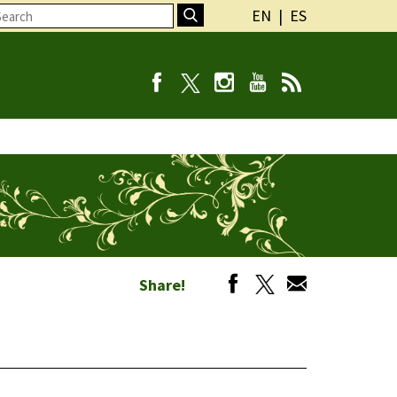
EN
ES
Share!