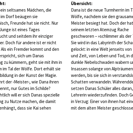
ht:
Übersicht:
 ein seltsames Mädchen, die
Dana ist die neue Turmherrin im T
im Dorf beäugen sie
Wölfe, nachdem sie den grausam
sch, Freunde hat sie nicht. Nur
Meister besiegt hat. Doch der hat 
 Junge ist eines Tages
seinem letzten Atemzug Rache
cht und seitdem ihr einziger
geschworen – »schlimmer als der 
er. Doch für andere ist er nicht
Sie wird in das Labyrinth der Sch
. Als ein Fremder kommt und den
gelockt: in eine Welt jenseits vo
erspricht, sich um Danas
und Zeit, von Leben und Tod, in 
g zu kümmern, geht sie mit ihm in
dunkle Nebelschwaden wabern u
 im Tal der Wölfe. Dort erhält sie
Insassen solange von Alpträumen
bildung in der Kunst der Magie.
werden, bis sie sich in verstands
rt der ›Meister‹, wie Dana ihren
Schatten verwandeln. Währendd
ennt, nur Gutes im Schilde?
setzen Danas Schüler alles daran,
tlich will er sich Danas spezielle
Lehrerin wiederzufinden. Doch Ge
g zu Nutze machen, die damit
in Verzug: Einer von ihnen hat ei
nhängt, dass sie Kai sehen
mit dem alten Meister geschlos