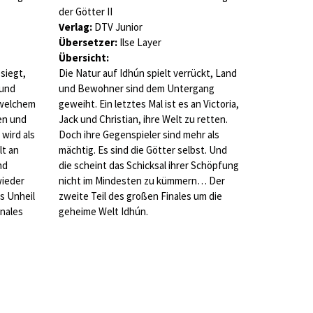
der Götter II
Verlag:
DTV Junior
Übersetzer:
Ilse Layer
Übersicht:
siegt,
Die Natur auf Idhún spielt verrückt, Land
 und
und Bewohner sind dem Untergang
 welchem
geweiht. Ein letztes Mal ist es an Victoria,
ren und
Jack und Christian, ihre Welt zu retten.
 wird als
Doch ihre Gegenspieler sind mehr als
lt an
mächtig. Es sind die Götter selbst. Und
nd
die scheint das Schicksal ihrer Schöpfung
wieder
nicht im Mindesten zu kümmern… Der
s Unheil
zweite Teil des großen Finales um die
inales
geheime Welt Idhún.