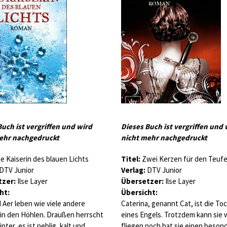
Buch ist vergriffen und wird
Dieses Buch ist vergriffen und 
ehr nachgedruckt
nicht mehr nachgedruckt
e Kaiserin des blauen Lichts
Titel:
Zwei Kerzen für den Teufe
DTV Junior
Verlag:
DTV Junior
zer:
Ilse Layer
Übersetzer:
Ilse Layer
ht:
Übersicht:
 Aer leben wie viele andere
Caterina, genannt Cat, ist die To
 in den Höhlen. Draußen herrscht
eines Engels. Trotzdem kann sie
nter, es ist neblig, kalt und
fliegen noch hat sie einen beson