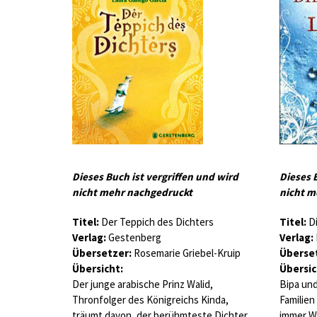
Dieses Buch ist vergriffen und wird
Dieses 
nicht mehr nachgedruckt
nicht m
Titel:
Der Teppich des Dichters
Titel:
Di
Verlag:
Gestenberg
Verlag:
Übersetzer:
Rosemarie Griebel-Kruip
Überset
Übersicht:
Übersic
Der junge arabische Prinz Walid,
Bipa und
Thronfolger des Königreichs Kinda,
Familien
träumt davon, der berühmteste Dichter
immer Wi