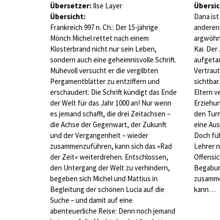
Übersetzer:
Ilse Layer
Übersic
Übersicht:
Dana ist
Frankreich 997 n. Ch.: Der 15-jährige
anderen 
Mönch Michel rettet nach einem
argwöhni
Klosterbrand nicht nur sein Leben,
Kai. Der
sondern auch eine geheimnisvolle Schrift.
aufgetau
Mühevoll versucht er die vergilbten
Vertraut
Pergamentblätter zu entziffern und
sichtbar
erschaudert: Die Schrift kündigt das Ende
Eltern v
der Welt für das Jahr 1000 an! Nur wenn
Erziehun
es jemand schafft, die drei Zeitachsen –
den Turm
die Achse der Gegenwart, der Zukunft
eine Aus
und der Vergangenheit – wieder
Doch füh
zusammenzuführen, kann sich das »Rad
Lehrer n
der Zeit« weiterdrehen. Entschlossen,
Offensich
den Untergang der Welt zu verhindern,
Begabun
begeben sich Michel und Mattius in
zusamme
Begleitung der schönen Lucia auf die
kann…
Suche – und damit auf eine
abenteuerliche Reise: Denn noch jemand