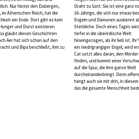
ich. Nur hinter den Eisbergen,
Draht zu Gott. Sie ist eine ganz 
, im Ätherischen Reich, hat die
16-Jährige, die sich nur etwas be
chkeit ein Ende. Dort gibt es kein
Engeln und Dämonen auskennt al
Hunger und Durst existieren
Sterbliche. Doch eines Tages wird
ipa glaubt diesen Geschichten
tiefer in die überirdische Welt
och Aer hat sich schon auf den
hineingezogen, als ihr lieb ist. Ihr
acht und Bipa beschließt, ihm zu
ein niedrigrangiger Engel, wird e
Cat setzt alles daran, den Mörder
finden, und kommt einer Versch
auf die Spur, die ihre ganze Welt
durcheinanderbringt. Denn offens
hängt auch sie mit drin, in diesem
das die gesamte Menschheit be