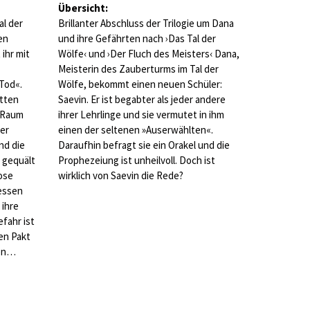
Übersicht:
al der
Brillanter Abschluss der Trilogie um Dana
en
und ihre Gefährten nach ›Das Tal der
ihr mit
Wölfe‹ und ›Der Fluch des Meisters‹ Dana,
Meisterin des Zauberturms im Tal der
Tod«.
Wölfe, bekommt einen neuen Schüler:
atten
Saevin. Er ist begabter als jeder andere
n Raum
ihrer Lehrlinge und sie vermutet in ihm
der
einen der seltenen »Auserwählten«.
nd die
Daraufhin befragt sie ein Orakel und die
 gequält
Prophezeiung ist unheilvoll. Doch ist
lose
wirklich von Saevin die Rede?
essen
 ihre
fahr ist
nen Pakt
sen…