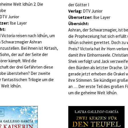
heime Welt Idhún 2. Die
der Götter I
obe
Verlag:
DTV Junior
DTV Junior
Übersetzer:
Ilse Layer
zer:
Ilse Layer
Übersicht:
ht:
Ashran, der Schwarzmagier, ist be
 Victoria reisen nach Idhún, um
die Prophezeiung hat sich erfüllt
m Schwarzmagier Ashran
Idhún scheint gerettet. Doch zu
zustellen. Bei ihnen ist Kirtash,
Preis? Victoria hat ihr Horn verlo
Sohn, der auf der Seite der
damit ihre Einhornseele. Christian
rer kämpft. Wird die
Shek verfolgt und Jack verzweife
haft der drei Gefährten diese
den Bürden als letzter Drache. U
obe überstehen? Der zweite
gerade jetzt erheben die Orakel 
 fantastischen Trilogie um die
ihre Stimmen. Sie kündigen große
 Welt Idhún.
an … Der erste Teil des großen F
um die geheime Welt Idhún.