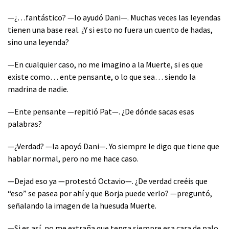
—¿…fantástico? —lo ayudó Dani—. Muchas veces las leyendas
tienen una base real. ¿Y si esto no fuera un cuento de hadas,
sino una leyenda?
—En cualquier caso, no me imagino a la Muerte, si es que
existe como… ente pensante, o lo que sea… siendo la
madrina de nadie.
—Ente pensante —repitió Pat—. ¿De dónde sacas esas
palabras?
—¿Verdad? —la apoyó Dani—. Yo siempre le digo que tiene que
hablar normal, pero no me hace caso.
—Dejad eso ya —protestó Octavio—. ¿De verdad creéis que
“eso” se pasea por ahí y que Borja puede verlo? —preguntó,
señalando la imagen de la huesuda Muerte.
—Si es así, no me extraña que tenga siempre esa cara de palo,