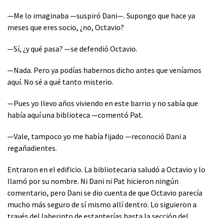
—Me lo imaginaba —suspiró Dani—. Supongo que hace ya
meses que eres socio, ¿no, Octavio?
—Sí, ¿y qué pasa? —se defendió Octavio.
—Nada. Pero ya podías habernos dicho antes que veníamos
aquí. No sé a qué tanto misterio.
—Pues yo llevo años viviendo en este barrio y no sabía que
había aquí una biblioteca —comentó Pat.
—Vale, tampoco yo me había fijado —reconoció Dani a
regañadientes.
Entraron en el edificio. La bibliotecaria saludó a Octavio y lo
llamó por su nombre. Ni Dani ni Pat hicieron ningún
comentario, pero Dani se dio cuenta de que Octavio parecía
mucho más seguro de sí mismo allí dentro. Lo siguieron a
través del laberinto de estanterías hasta la sección del