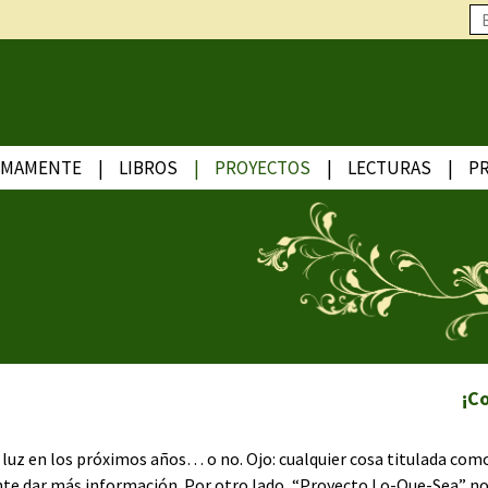
IMAMENTE
LIBROS
PROYECTOS
LECTURAS
P
¡C
a luz en los próximos años… o no. Ojo: cualquier cosa titulada como
te dar más información. Por otro lado, “Proyecto Lo-Que-Sea” no e