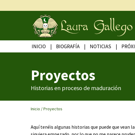
INICIO
BIOGRAFÍA
NOTICIAS
PRÓX
Proyectos
Historias en proceso de maduración
Inicio
/
Proyectos
Aquí tenéis algunas historias que puede que vean l
siquiera empezado, por lo que no me parece pruden