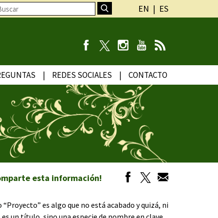
EN
ES
REGUNTAS
REDES SOCIALES
CONTACTO
omparte esta información!
 “Proyecto” es algo que no está acabado y quizá, ni
s un título, sino una especie de nombre en clave.