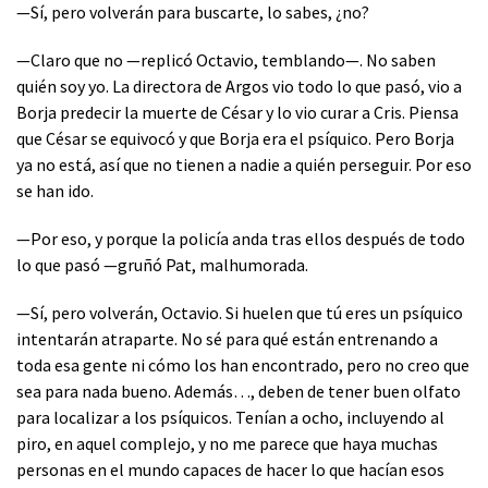
—Sí, pero volverán para buscarte, lo sabes, ¿no?
—Claro que no —replicó Octavio, temblando—. No saben
quién soy yo. La directora de Argos vio todo lo que pasó, vio a
Borja predecir la muerte de César y lo vio curar a Cris. Piensa
que César se equivocó y que Borja era el psíquico. Pero Borja
ya no está, así que no tienen a nadie a quién perseguir. Por eso
se han ido.
—Por eso, y porque la policía anda tras ellos después de todo
lo que pasó —gruñó Pat, malhumorada.
—Sí, pero volverán, Octavio. Si huelen que tú eres un psíquico
intentarán atraparte. No sé para qué están entrenando a
toda esa gente ni cómo los han encontrado, pero no creo que
sea para nada bueno. Además…, deben de tener buen olfato
para localizar a los psíquicos. Tenían a ocho, incluyendo al
piro, en aquel complejo, y no me parece que haya muchas
personas en el mundo capaces de hacer lo que hacían esos