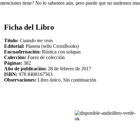
ué intenciones tiene? No lo sabemos aún, pero puede que no tardemos mu
Ficha del Libro
Título:
Cuando me veas
Editorial:
Planeta (sello CrossBooks)
Encuadernación:
Rústica con solapas
Colección:
Fuera de colección
Páginas:
382
Año de publicación:
28 de febrero de 2017
ISBN:
978 8408167563
Observaciones:
Libro único. Sin continuación