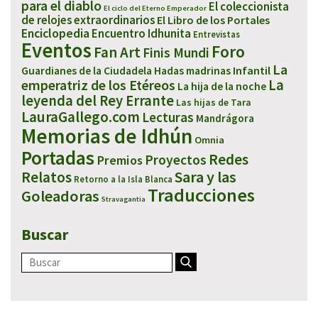
para el diablo
El coleccionista
El ciclo del Eterno Emperador
de relojes extraordinarios
El Libro de los Portales
Enciclopedia
Encuentro Idhunita
Entrevistas
Eventos
Foro
Fan Art
Finis Mundi
La
Infantil
Guardianes de la Ciudadela
Hadas madrinas
emperatriz de los Etéreos
La
La hija de la noche
leyenda del Rey Errante
Las hijas de Tara
LauraGallego.com
Lecturas
Mandrágora
Memorias de Idhún
Omnia
Portadas
Redes
Proyectos
Premios
Sara y las
Relatos
Retorno a la Isla Blanca
Traducciones
Goleadoras
Stravagantia
Buscar