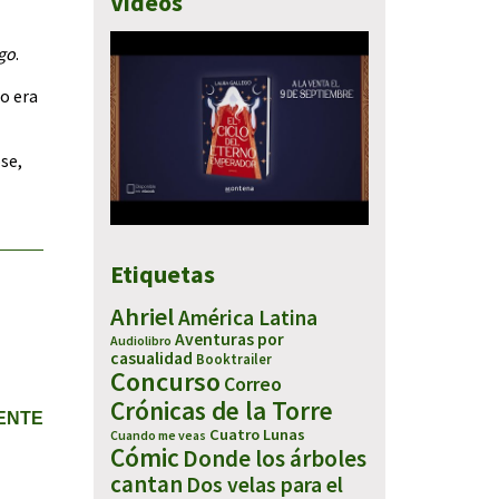
Vídeos
ego
.
o era
ose,
Etiquetas
Ahriel
América Latina
Aventuras por
Audiolibro
casualidad
Booktrailer
Concurso
Correo
Crónicas de la Torre
IENTE
Cuatro Lunas
Cuando me veas
Cómic
Donde los árboles
cantan
Dos velas para el