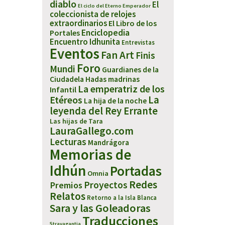
diablo
El
El ciclo del Eterno Emperador
coleccionista de relojes
extraordinarios
El Libro de los
Enciclopedia
Portales
Encuentro Idhunita
Entrevistas
Eventos
Fan Art
Finis
Foro
Mundi
Guardianes de la
Ciudadela
Hadas madrinas
La emperatriz de los
Infantil
Etéreos
La
La hija de la noche
leyenda del Rey Errante
Las hijas de Tara
LauraGallego.com
Lecturas
Mandrágora
Memorias de
Idhún
Portadas
Omnia
Redes
Proyectos
Premios
Relatos
Retorno a la Isla Blanca
Sara y las Goleadoras
Traducciones
Stravagantia