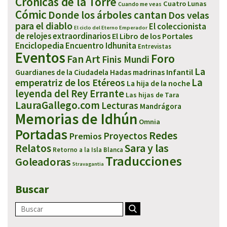
Crónicas de la Torre
Cuatro Lunas
Cuando me veas
Cómic
Donde los árboles cantan
Dos velas
para el diablo
El coleccionista
El ciclo del Eterno Emperador
de relojes extraordinarios
El Libro de los Portales
Enciclopedia
Encuentro Idhunita
Entrevistas
Eventos
Foro
Fan Art
Finis Mundi
La
Infantil
Guardianes de la Ciudadela
Hadas madrinas
emperatriz de los Etéreos
La
La hija de la noche
leyenda del Rey Errante
Las hijas de Tara
LauraGallego.com
Lecturas
Mandrágora
Memorias de Idhún
Omnia
Portadas
Redes
Proyectos
Premios
Sara y las
Relatos
Retorno a la Isla Blanca
Traducciones
Goleadoras
Stravagantia
Buscar