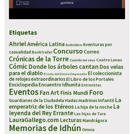
Etiquetas
Ahriel
América Latina
Aventuras por
Audiolibro
Concurso
Correo
casualidad
Booktrailer
Crónicas de la Torre
Cuatro Lunas
Cuando me veas
Cómic
Donde los árboles cantan
Dos velas
para el diablo
El coleccionista
El ciclo del Eterno Emperador
de relojes extraordinarios
El Libro de los Portales
Enciclopedia
Encuentro Idhunita
Entrevistas
Eventos
Foro
Fan Art
Finis Mundi
La
Infantil
Guardianes de la Ciudadela
Hadas madrinas
emperatriz de los Etéreos
La
La hija de la noche
leyenda del Rey Errante
Las hijas de Tara
LauraGallego.com
Lecturas
Mandrágora
Memorias de Idhún
Omnia