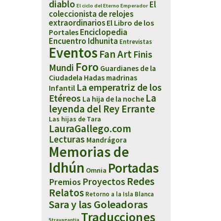
diablo
El
El ciclo del Eterno Emperador
coleccionista de relojes
extraordinarios
El Libro de los
Enciclopedia
Portales
Encuentro Idhunita
Entrevistas
Eventos
Fan Art
Finis
Foro
Mundi
Guardianes de la
Ciudadela
Hadas madrinas
La emperatriz de los
Infantil
Etéreos
La
La hija de la noche
leyenda del Rey Errante
Las hijas de Tara
LauraGallego.com
Lecturas
Mandrágora
Memorias de
Idhún
Portadas
Omnia
Redes
Proyectos
Premios
Relatos
Retorno a la Isla Blanca
Sara y las Goleadoras
Traducciones
Stravagantia