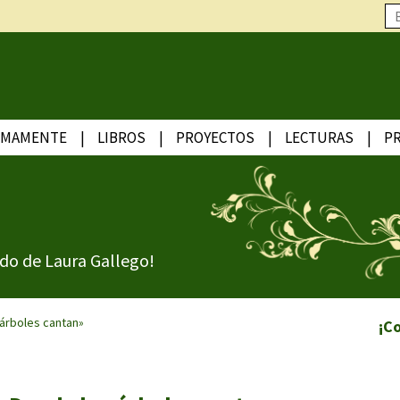
IMAMENTE
LIBROS
PROYECTOS
LECTURAS
P
do de Laura Gallego!
 árboles cantan»
¡C