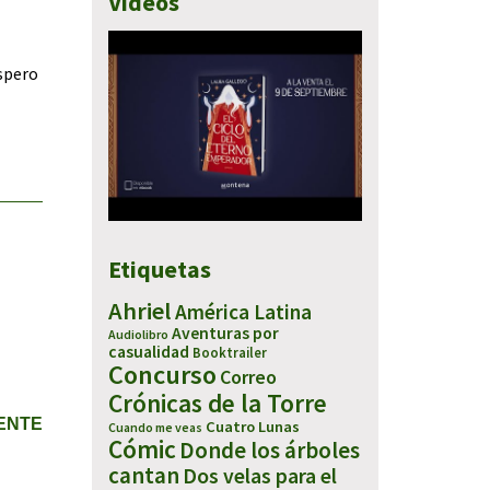
Vídeos
espero
Etiquetas
Ahriel
América Latina
Aventuras por
Audiolibro
casualidad
Booktrailer
Concurso
Correo
Crónicas de la Torre
IENTE
Cuatro Lunas
Cuando me veas
Cómic
Donde los árboles
cantan
Dos velas para el