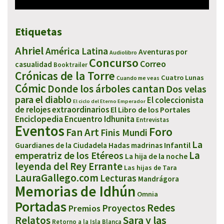
Etiquetas
Ahriel
América Latina
Aventuras por
Audiolibro
Concurso
Correo
casualidad
Booktrailer
Crónicas de la Torre
Cuatro Lunas
Cuando me veas
Cómic
Donde los árboles cantan
Dos velas
para el diablo
El coleccionista
El ciclo del Eterno Emperador
de relojes extraordinarios
El Libro de los Portales
Enciclopedia
Encuentro Idhunita
Entrevistas
Eventos
Foro
Fan Art
Finis Mundi
La
Infantil
Guardianes de la Ciudadela
Hadas madrinas
emperatriz de los Etéreos
La
La hija de la noche
leyenda del Rey Errante
Las hijas de Tara
LauraGallego.com
Lecturas
Mandrágora
Memorias de Idhún
Omnia
Portadas
Redes
Proyectos
Premios
Sara y las
Relatos
Retorno a la Isla Blanca