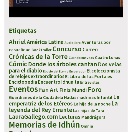
Etiquetas
Ahriel
América Latina
Aventuras por
Audiolibro
Concurso
Correo
casualidad
Booktrailer
Crónicas de la Torre
Cuatro Lunas
Cuando me veas
Cómic
Donde los árboles cantan
Dos velas
para el diablo
El coleccionista
El ciclo del Eterno Emperador
de relojes extraordinarios
El Libro de los Portales
Enciclopedia
Encuentro Idhunita
Entrevistas
Eventos
Foro
Fan Art
Finis Mundi
La
Infantil
Guardianes de la Ciudadela
Hadas madrinas
emperatriz de los Etéreos
La
La hija de la noche
leyenda del Rey Errante
Las hijas de Tara
LauraGallego.com
Lecturas
Mandrágora
Memorias de Idhún
Omnia