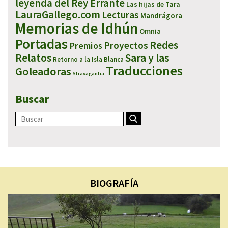
leyenda del Rey Errante
Las hijas de Tara
LauraGallego.com
Lecturas
Mandrágora
Memorias de Idhún
Omnia
Portadas
Redes
Proyectos
Premios
Sara y las
Relatos
Retorno a la Isla Blanca
Traducciones
Goleadoras
Stravagantia
Buscar
BIOGRAFÍA