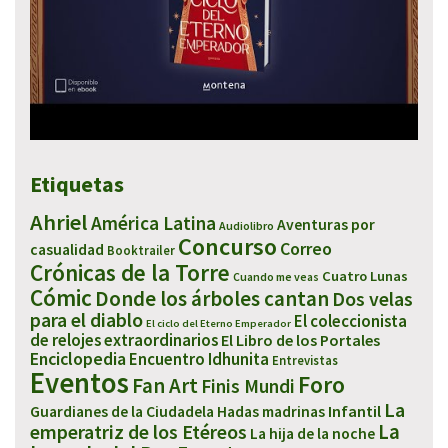
Etiquetas
Ahriel
América Latina
Aventuras por
Audiolibro
Concurso
Correo
casualidad
Booktrailer
Crónicas de la Torre
Cuatro Lunas
Cuando me veas
Cómic
Donde los árboles cantan
Dos velas
para el diablo
El coleccionista
El ciclo del Eterno Emperador
de relojes extraordinarios
El Libro de los Portales
Enciclopedia
Encuentro Idhunita
Entrevistas
Eventos
Foro
Fan Art
Finis Mundi
La
Infantil
Guardianes de la Ciudadela
Hadas madrinas
emperatriz de los Etéreos
La
La hija de la noche