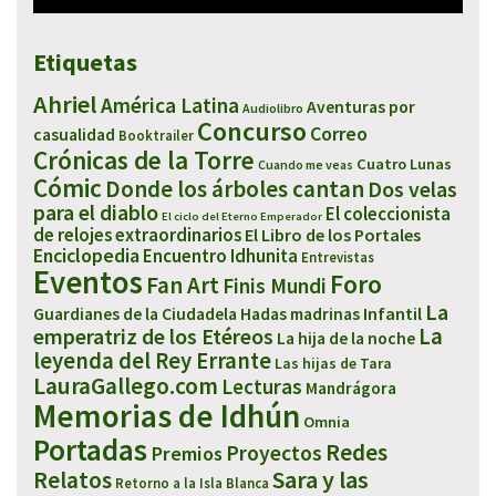
Etiquetas
Ahriel
América Latina
Aventuras por
Audiolibro
Concurso
Correo
casualidad
Booktrailer
Crónicas de la Torre
Cuatro Lunas
Cuando me veas
Cómic
Donde los árboles cantan
Dos velas
para el diablo
El coleccionista
El ciclo del Eterno Emperador
de relojes extraordinarios
El Libro de los Portales
Enciclopedia
Encuentro Idhunita
Entrevistas
Eventos
Foro
Fan Art
Finis Mundi
La
Infantil
Guardianes de la Ciudadela
Hadas madrinas
emperatriz de los Etéreos
La
La hija de la noche
leyenda del Rey Errante
Las hijas de Tara
LauraGallego.com
Lecturas
Mandrágora
Memorias de Idhún
Omnia
Portadas
Redes
Proyectos
Premios
Sara y las
Relatos
Retorno a la Isla Blanca