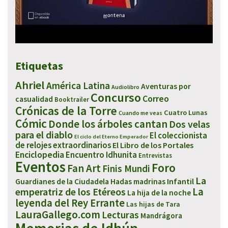
Etiquetas
Ahriel
América Latina
Aventuras por
Audiolibro
Concurso
Correo
casualidad
Booktrailer
Crónicas de la Torre
Cuatro Lunas
Cuando me veas
Cómic
Donde los árboles cantan
Dos velas
para el diablo
El coleccionista
El ciclo del Eterno Emperador
de relojes extraordinarios
El Libro de los Portales
Enciclopedia
Encuentro Idhunita
Entrevistas
Eventos
Foro
Fan Art
Finis Mundi
La
Infantil
Guardianes de la Ciudadela
Hadas madrinas
emperatriz de los Etéreos
La
La hija de la noche
leyenda del Rey Errante
Las hijas de Tara
LauraGallego.com
Lecturas
Mandrágora