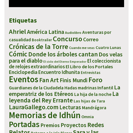
Etiquetas
Ahriel
América Latina
Aventuras por
Audiolibro
Concurso
Correo
casualidad
Booktrailer
Crónicas de la Torre
Cuatro Lunas
Cuando me veas
Cómic
Donde los árboles cantan
Dos velas
para el diablo
El coleccionista
El ciclo del Eterno Emperador
de relojes extraordinarios
El Libro de los Portales
Enciclopedia
Encuentro Idhunita
Entrevistas
Eventos
Foro
Fan Art
Finis Mundi
La
Infantil
Guardianes de la Ciudadela
Hadas madrinas
emperatriz de los Etéreos
La
La hija de la noche
leyenda del Rey Errante
Las hijas de Tara
LauraGallego.com
Lecturas
Mandrágora
Memorias de Idhún
Omnia
Portadas
Redes
Proyectos
Premios
Sara y las
Relatos