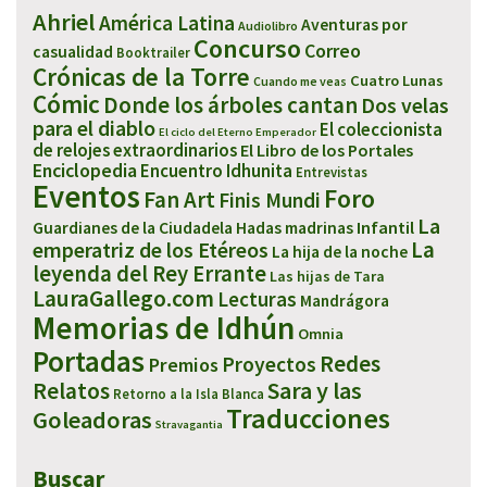
Ahriel
América Latina
Aventuras por
Audiolibro
Concurso
Correo
casualidad
Booktrailer
Crónicas de la Torre
Cuatro Lunas
Cuando me veas
Cómic
Donde los árboles cantan
Dos velas
para el diablo
El coleccionista
El ciclo del Eterno Emperador
de relojes extraordinarios
El Libro de los Portales
Enciclopedia
Encuentro Idhunita
Entrevistas
Eventos
Foro
Fan Art
Finis Mundi
La
Infantil
Guardianes de la Ciudadela
Hadas madrinas
emperatriz de los Etéreos
La
La hija de la noche
leyenda del Rey Errante
Las hijas de Tara
LauraGallego.com
Lecturas
Mandrágora
Memorias de Idhún
Omnia
Portadas
Redes
Proyectos
Premios
Sara y las
Relatos
Retorno a la Isla Blanca
Traducciones
Goleadoras
Stravagantia
Buscar