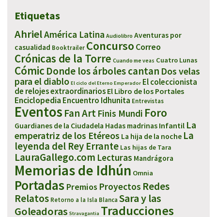
Etiquetas
Ahriel
América Latina
Aventuras por
Audiolibro
Concurso
Correo
casualidad
Booktrailer
Crónicas de la Torre
Cuatro Lunas
Cuando me veas
Cómic
Donde los árboles cantan
Dos velas
para el diablo
El coleccionista
El ciclo del Eterno Emperador
de relojes extraordinarios
El Libro de los Portales
Enciclopedia
Encuentro Idhunita
Entrevistas
Eventos
Foro
Fan Art
Finis Mundi
La
Infantil
Guardianes de la Ciudadela
Hadas madrinas
emperatriz de los Etéreos
La
La hija de la noche
leyenda del Rey Errante
Las hijas de Tara
LauraGallego.com
Lecturas
Mandrágora
Memorias de Idhún
Omnia
Portadas
Redes
Proyectos
Premios
Sara y las
Relatos
Retorno a la Isla Blanca
Traducciones
Goleadoras
Stravagantia