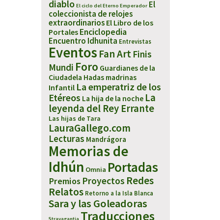
diablo
El
El ciclo del Eterno Emperador
coleccionista de relojes
extraordinarios
El Libro de los
Enciclopedia
Portales
Encuentro Idhunita
Entrevistas
Eventos
Fan Art
Finis
Foro
Mundi
Guardianes de la
Ciudadela
Hadas madrinas
La emperatriz de los
Infantil
Etéreos
La
La hija de la noche
leyenda del Rey Errante
Las hijas de Tara
LauraGallego.com
Lecturas
Mandrágora
Memorias de
Idhún
Portadas
Omnia
Redes
Proyectos
Premios
Relatos
Retorno a la Isla Blanca
Sara y las Goleadoras
Traducciones
Stravagantia