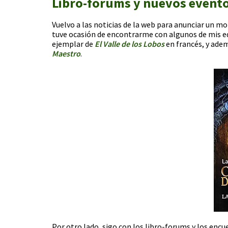
Libro-forums y nuevos event
Vuelvo a las noticias de la web para anunciar un 
tuve ocasión de encontrarme con algunos de mis edi
ejemplar de
El Valle de los Lobos
en francés, y ade
Maestro
.
Por otro lado, sigo con los libro-forums y los encu