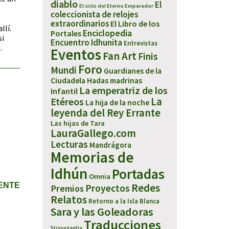
diablo
El
El ciclo del Eterno Emperador
coleccionista de relojes
extraordinarios
El Libro de los
llí.
Enciclopedia
Portales
si
Encuentro Idhunita
Entrevistas
.
Eventos
Fan Art
Finis
Foro
Mundi
Guardianes de la
Ciudadela
Hadas madrinas
La emperatriz de los
Infantil
Etéreos
La
La hija de la noche
leyenda del Rey Errante
Las hijas de Tara
LauraGallego.com
Lecturas
Mandrágora
Memorias de
Idhún
Portadas
Omnia
IENTE
Redes
Proyectos
Premios
Relatos
Retorno a la Isla Blanca
Sara y las Goleadoras
Traducciones
Stravagantia