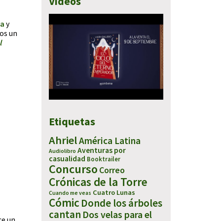
Vídeos
ia
y
nos un
l
Etiquetas
Ahriel
América Latina
Aventuras por
Audiolibro
casualidad
Booktrailer
Concurso
Correo
Crónicas de la Torre
Cuatro Lunas
Cuando me veas
Cómic
Donde los árboles
cantan
Dos velas para el
ce un