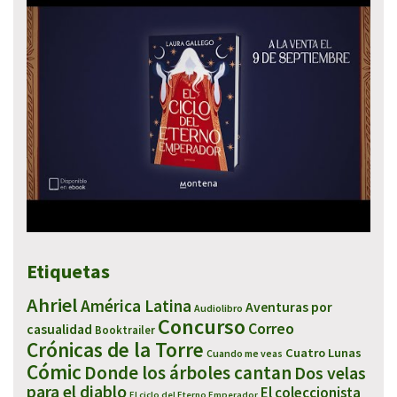
Etiquetas
Ahriel
América Latina
Aventuras por
Audiolibro
Concurso
Correo
casualidad
Booktrailer
Crónicas de la Torre
Cuatro Lunas
Cuando me veas
Cómic
Donde los árboles cantan
Dos velas
para el diablo
El coleccionista
El ciclo del Eterno Emperador