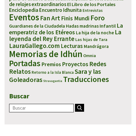
de relojes extraordinarios
El Libro de los Portales
Enciclopedia
Encuentro Idhunita
Entrevistas
Eventos
Foro
Fan Art
Finis Mundi
La
Infantil
Guardianes de la Ciudadela
Hadas madrinas
emperatriz de los Etéreos
La
La hija de la noche
leyenda del Rey Errante
Las hijas de Tara
LauraGallego.com
Lecturas
Mandrágora
Memorias de Idhún
Omnia
Portadas
Redes
Proyectos
Premios
Sara y las
Relatos
Retorno a la Isla Blanca
Traducciones
Goleadoras
Stravagantia
Buscar