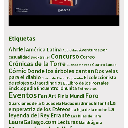
Etiquetas
Ahriel
América Latina
Aventuras por
Audiolibro
Concurso
Correo
casualidad
Booktrailer
Crónicas de la Torre
Cuatro Lunas
Cuando me veas
Cómic
Donde los árboles cantan
Dos velas
para el diablo
El coleccionista
El ciclo del Eterno Emperador
de relojes extraordinarios
El Libro de los Portales
Enciclopedia
Encuentro Idhunita
Entrevistas
Eventos
Foro
Fan Art
Finis Mundi
La
Infantil
Guardianes de la Ciudadela
Hadas madrinas
emperatriz de los Etéreos
La
La hija de la noche
leyenda del Rey Errante
Las hijas de Tara
LauraGallego.com
Lecturas
Mandrágora