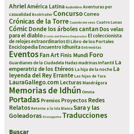
Ahriel
América Latina
Aventuras por
Audiolibro
Concurso
Correo
casualidad
Booktrailer
Crónicas de la Torre
Cuatro Lunas
Cuando me veas
Cómic
Donde los árboles cantan
Dos velas
para el diablo
El coleccionista
El ciclo del Eterno Emperador
de relojes extraordinarios
El Libro de los Portales
Enciclopedia
Encuentro Idhunita
Entrevistas
Eventos
Foro
Fan Art
Finis Mundi
La
Infantil
Guardianes de la Ciudadela
Hadas madrinas
emperatriz de los Etéreos
La
La hija de la noche
leyenda del Rey Errante
Las hijas de Tara
LauraGallego.com
Lecturas
Mandrágora
Memorias de Idhún
Omnia
Portadas
Redes
Proyectos
Premios
Sara y las
Relatos
Retorno a la Isla Blanca
Traducciones
Goleadoras
Stravagantia
Buscar