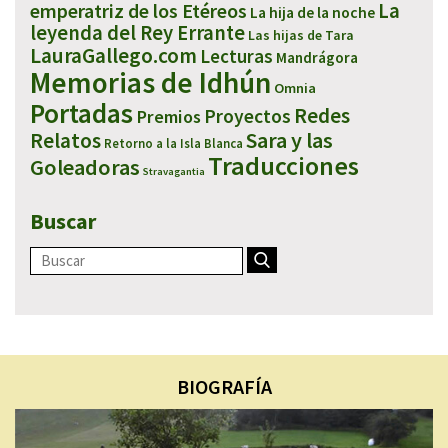
emperatriz de los Etéreos
La
La hija de la noche
leyenda del Rey Errante
Las hijas de Tara
LauraGallego.com
Lecturas
Mandrágora
Memorias de Idhún
Omnia
Portadas
Redes
Proyectos
Premios
Sara y las
Relatos
Retorno a la Isla Blanca
Traducciones
Goleadoras
Stravagantia
Buscar
BIOGRAFÍA