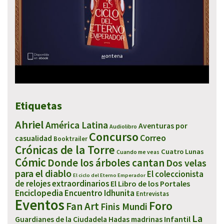
Etiquetas
Ahriel
América Latina
Aventuras por
Audiolibro
Concurso
Correo
casualidad
Booktrailer
Crónicas de la Torre
Cuatro Lunas
Cuando me veas
Cómic
Donde los árboles cantan
Dos velas
para el diablo
El coleccionista
El ciclo del Eterno Emperador
de relojes extraordinarios
El Libro de los Portales
Enciclopedia
Encuentro Idhunita
Entrevistas
Eventos
Foro
Fan Art
Finis Mundi
La
Infantil
Guardianes de la Ciudadela
Hadas madrinas