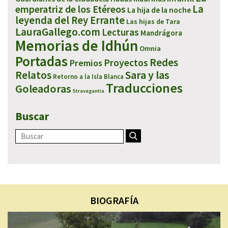
emperatriz de los Etéreos
La
La hija de la noche
leyenda del Rey Errante
Las hijas de Tara
LauraGallego.com
Lecturas
Mandrágora
Memorias de Idhún
Omnia
Portadas
Redes
Proyectos
Premios
Sara y las
Relatos
Retorno a la Isla Blanca
Traducciones
Goleadoras
Stravagantia
Buscar
BIOGRAFÍA