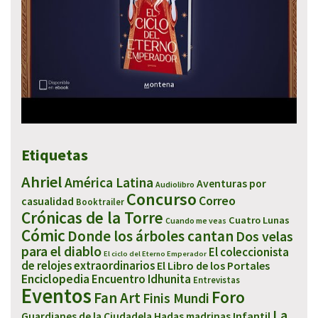
Etiquetas
Ahriel
América Latina
Aventuras por
Audiolibro
Concurso
Correo
casualidad
Booktrailer
Crónicas de la Torre
Cuatro Lunas
Cuando me veas
Cómic
Donde los árboles cantan
Dos velas
para el diablo
El coleccionista
El ciclo del Eterno Emperador
de relojes extraordinarios
El Libro de los Portales
Enciclopedia
Encuentro Idhunita
Entrevistas
Eventos
Foro
Fan Art
Finis Mundi
La
Infantil
Guardianes de la Ciudadela
Hadas madrinas