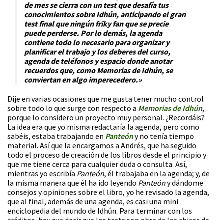
de mes se cierra con un test que desafía tus
conocimientos sobre Idhún, anticipando el gran
test final que ningún friky fan que se precie
puede perderse. Por lo demás, la agenda
contiene todo lo necesario para organizar y
planificar el trabajo y los deberes del curso,
agenda de teléfonos y espacio donde anotar
recuerdos que, como Memorias de Idhún, se
conviertan en algo imperecedero.»
Dije en varias ocasiones que me gusta tener mucho control
sobre todo lo que surge con respecto a
Memorias de Idhún
,
porque lo considero un proyecto muy personal. ¿Recordáis?
La idea era que yo misma redactaría la agenda, pero como
sabéis, estaba trabajando en
Panteón
y no tenía tiempo
material. Así que la encargamos a Andrés, que ha seguido
todo el proceso de creación de los libros desde el principio y
que me tiene cerca para cualquier duda o consulta. Así,
mientras yo escribía
Panteón
, él trabajaba en la agenda; y, de
la misma manera que él ha ido leyendo
Panteón
y dándome
consejos y opiniones sobre el libro, yo he revisado la agenda,
que al final, además de una agenda, es casi una mini
enciclopedia del mundo de Idhún. Para terminar con los
créditos, hay que decir que los tests son obra de los chicos de