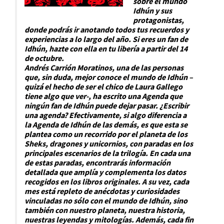
sobre el mundo
Idhún y sus
protagonistas,
donde podrás ir anotando todos tus recuerdos y
experiencias a lo largo del año. Si eres un fan de
Idhún, hazte con ella en tu libería a partir del 14
de octubre.
Andrés Carrión Moratinos, una de las personas
que, sin duda, mejor conoce el mundo de Idhún –
quizá el hecho de ser el chico de Laura Gallego
tiene algo que ver-, ha escrito una Agenda que
ningún fan de Idhún puede dejar pasar. ¿Escribir
una agenda? Efectivamente, si algo diferencia a
la Agenda de Idhún de las demás, es que esta se
plantea como un recorrido por el planeta de los
Sheks, dragones y unicornios, con paradas en los
principales escenarios de la trilogía. En cada una
de estas paradas, encontrarás información
detallada que amplía y complementa los datos
recogidos en los libros originales. A su vez, cada
mes está repleto de anécdotas y curiosidades
vinculadas no sólo con el mundo de Idhún, sino
también con nuestro planeta, nuestra historia,
nuestras leyendas y mitologías. Además, cada fin