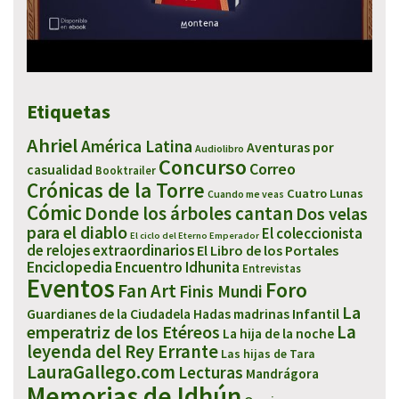
Etiquetas
Ahriel
América Latina
Aventuras por
Audiolibro
Concurso
Correo
casualidad
Booktrailer
Crónicas de la Torre
Cuatro Lunas
Cuando me veas
Cómic
Donde los árboles cantan
Dos velas
para el diablo
El coleccionista
El ciclo del Eterno Emperador
de relojes extraordinarios
El Libro de los Portales
Enciclopedia
Encuentro Idhunita
Entrevistas
Eventos
Foro
Fan Art
Finis Mundi
La
Infantil
Guardianes de la Ciudadela
Hadas madrinas
emperatriz de los Etéreos
La
La hija de la noche
leyenda del Rey Errante
Las hijas de Tara
LauraGallego.com
Lecturas
Mandrágora
Memorias de Idhún