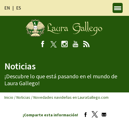
EN
ES
Noticias
¡Descubre lo que está pasando en el mundo de
Laura Gallego!
Inicio
/
Noticias
/
Novedades navideñas en LauraGallego.com
¡Comparte esta información!