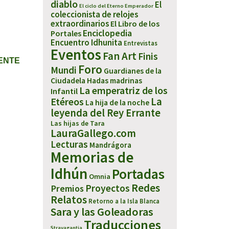
diablo
El
El ciclo del Eterno Emperador
coleccionista de relojes
extraordinarios
El Libro de los
Enciclopedia
Portales
Encuentro Idhunita
Entrevistas
Eventos
Fan Art
Finis
IENTE
Foro
Mundi
Guardianes de la
Ciudadela
Hadas madrinas
La emperatriz de los
Infantil
Etéreos
La
La hija de la noche
leyenda del Rey Errante
Las hijas de Tara
LauraGallego.com
Lecturas
Mandrágora
Memorias de
Idhún
Portadas
Omnia
Redes
Proyectos
Premios
Relatos
Retorno a la Isla Blanca
Sara y las Goleadoras
Traducciones
Stravagantia