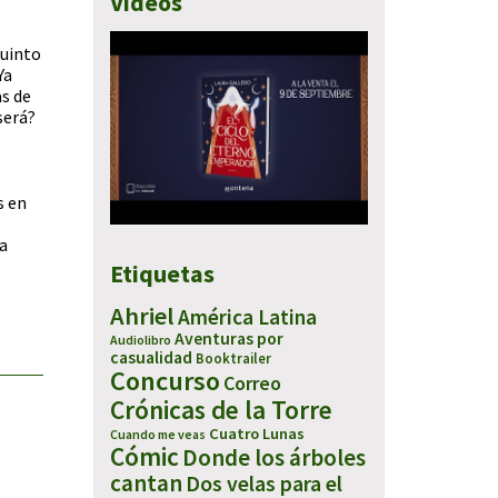
Vídeos
quinto
 Ya
as de
será?
s en
ta
Etiquetas
Ahriel
América Latina
Aventuras por
Audiolibro
casualidad
Booktrailer
Concurso
Correo
Crónicas de la Torre
Cuatro Lunas
Cuando me veas
Cómic
Donde los árboles
cantan
Dos velas para el