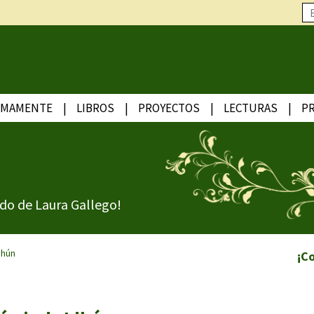
IMAMENTE
LIBROS
PROYECTOS
LECTURAS
P
do de Laura Gallego!
dhún
¡C