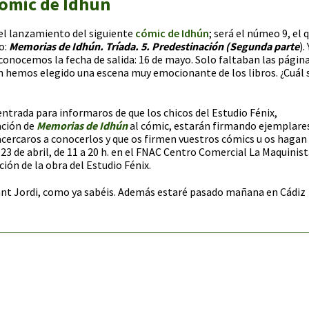
ómic de Idhún
 el lanzamiento del siguiente
cómic de Idhún
; será el númeo 9, el 
lo:
Memorias de Idhún. Tríada. 5. Predestinación (Segunda parte
).
 conocemos la fecha de salida: 16 de mayo. Solo faltaban las págin
n hemos elegido una escena muy emocionante de los libros. ¿Cuál 
trada para informaros de que los chicos del Estudio Fénix,
ación de
Memorias de Idhún
al cómic, estarán firmando ejemplare
 acercaros a conocerlos y que os firmen vuestros cómics u os hagan
l 23 de abril, de 11 a 20 h. en el FNAC Centro Comercial La Maquinis
ión de la obra del Estudio Fénix.
Sant Jordi, como ya sabéis. Además estaré pasado mañana en Cádiz