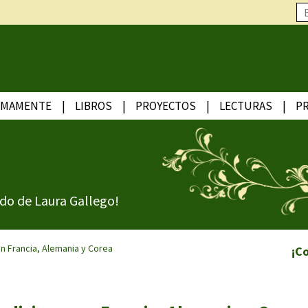
IMAMENTE
LIBROS
PROYECTOS
LECTURAS
P
do de Laura Gallego!
en Francia, Alemania y Corea
¡C