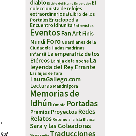
diablo
El
El ciclo del Eterno Emperador
coleccionista de relojes
extraordinarios
El Libro de los
Enciclopedia
Portales
Encuentro Idhunita
Entrevistas
Eventos
Fan Art
Finis
Foro
Mundi
Guardianes de la
Ciudadela
Hadas madrinas
La emperatriz de los
Infantil
Etéreos
La
La hija de la noche
leyenda del Rey Errante
Las hijas de Tara
LauraGallego.com
Lecturas
Mandrágora
Memorias de
Idhún
Portadas
Omnia
Redes
Proyectos
Premios
Relatos
Retorno a la Isla Blanca
n
Sara y las Goleadoras
l
Traducciones
 Ruf
Stravagantia