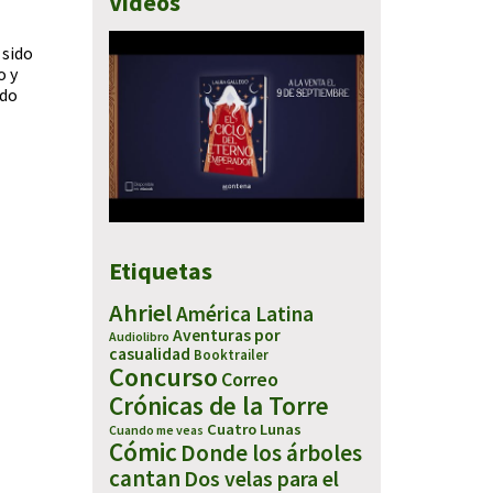
Vídeos
 sido
o y
odo
Etiquetas
Ahriel
América Latina
Aventuras por
Audiolibro
casualidad
Booktrailer
Concurso
Correo
Crónicas de la Torre
Cuatro Lunas
Cuando me veas
Cómic
Donde los árboles
cantan
Dos velas para el