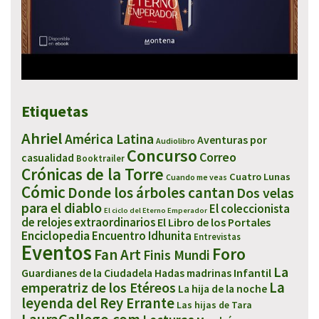
Etiquetas
Ahriel
América Latina
Aventuras por
Audiolibro
Concurso
Correo
casualidad
Booktrailer
Crónicas de la Torre
Cuatro Lunas
Cuando me veas
Cómic
Donde los árboles cantan
Dos velas
para el diablo
El coleccionista
El ciclo del Eterno Emperador
de relojes extraordinarios
El Libro de los Portales
Enciclopedia
Encuentro Idhunita
Entrevistas
Eventos
Foro
Fan Art
Finis Mundi
La
Infantil
Guardianes de la Ciudadela
Hadas madrinas
emperatriz de los Etéreos
La
La hija de la noche
leyenda del Rey Errante
Las hijas de Tara