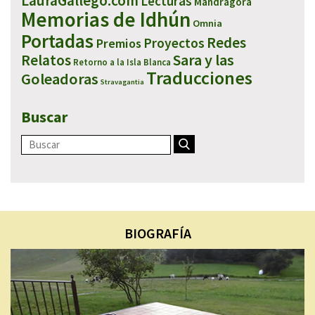
LauraGallego.com
Lecturas
Mandrágora
Memorias de Idhún
Omnia
Portadas
Redes
Proyectos
Premios
Sara y las
Relatos
Retorno a la Isla Blanca
Traducciones
Goleadoras
Stravagantia
Buscar
BIOGRAFÍA