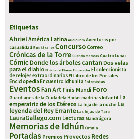
Etiquetas
Ahriel
América Latina
Aventuras por
Audiolibro
Concurso
Correo
casualidad
Booktrailer
Crónicas de la Torre
Cuatro Lunas
Cuando me veas
Cómic
Donde los árboles cantan
Dos velas
para el diablo
El coleccionista
El ciclo del Eterno Emperador
de relojes extraordinarios
El Libro de los Portales
Enciclopedia
Encuentro Idhunita
Entrevistas
Eventos
Foro
Fan Art
Finis Mundi
La
Infantil
Guardianes de la Ciudadela
Hadas madrinas
emperatriz de los Etéreos
La
La hija de la noche
leyenda del Rey Errante
Las hijas de Tara
LauraGallego.com
Lecturas
Mandrágora
Memorias de Idhún
Omnia
Portadas
Redes
Proyectos
Premios