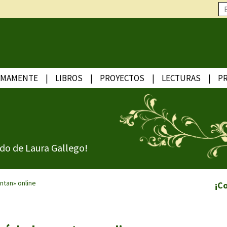
IMAMENTE
LIBROS
PROYECTOS
LECTURAS
P
do de Laura Gallego!
ntan» online
¡C