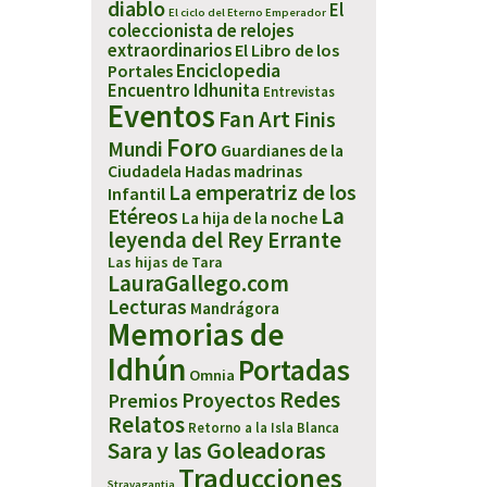
diablo
El
El ciclo del Eterno Emperador
coleccionista de relojes
extraordinarios
El Libro de los
Enciclopedia
Portales
Encuentro Idhunita
Entrevistas
Eventos
Fan Art
Finis
Foro
Mundi
Guardianes de la
Ciudadela
Hadas madrinas
La emperatriz de los
Infantil
Etéreos
La
La hija de la noche
leyenda del Rey Errante
Las hijas de Tara
LauraGallego.com
Lecturas
Mandrágora
Memorias de
Idhún
Portadas
Omnia
Redes
Proyectos
Premios
Relatos
Retorno a la Isla Blanca
Sara y las Goleadoras
Traducciones
Stravagantia