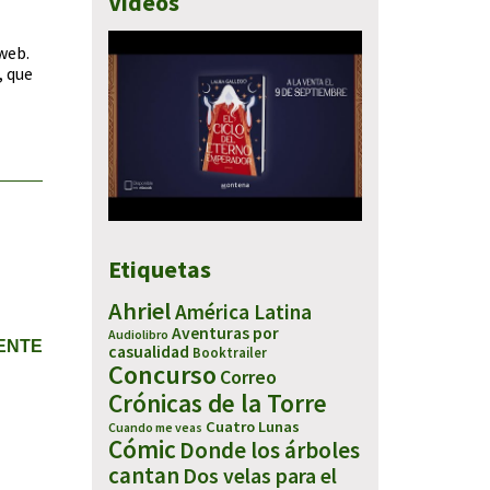
Vídeos
 web.
, que
Etiquetas
Ahriel
América Latina
Aventuras por
Audiolibro
IENTE
casualidad
Booktrailer
Concurso
Correo
Crónicas de la Torre
Cuatro Lunas
Cuando me veas
Cómic
Donde los árboles
cantan
Dos velas para el