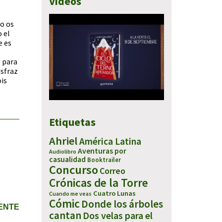
Vídeos
no os
 el
e es
s para
isfraz
ois
Etiquetas
Ahriel
América Latina
Aventuras por
Audiolibro
casualidad
Booktrailer
Concurso
Correo
Crónicas de la Torre
Cuatro Lunas
Cuando me veas
Cómic
Donde los árboles
IENTE
cantan
Dos velas para el