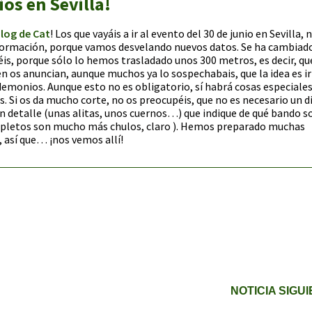
os en Sevilla!
log de Cat
! Los que vayáis a ir al evento del 30 de junio en Sevilla, 
nformación, porque vamos desvelando nuevos datos. Se ha cambiado
éis, porque sólo lo hemos trasladado unos 300 metros, es decir, qu
 os anuncian, aunque muchos ya lo sospechabais, que la idea es ir
demonios. Aunque esto no es obligatorio, sí habrá cosas especiale
. Si os da mucho corte, no os preocupéis, que no es necesario un d
 detalle (unas alitas, unos cuernos…) que indique de qué bando s
mpletos son mucho más chulos, claro ). Hemos preparado muchas
, así que… ¡nos vemos allí!
NOTICIA SIGU