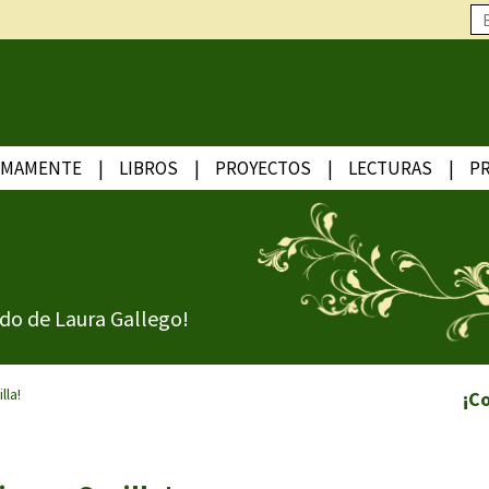
IMAMENTE
LIBROS
PROYECTOS
LECTURAS
P
do de Laura Gallego!
lla!
¡C