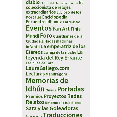
diablo
El
El ciclo del Eterno Emperador
coleccionista de relojes
extraordinarios
El Libro de los
Enciclopedia
Portales
Encuentro Idhunita
Entrevistas
Eventos
Fan Art
Finis
Foro
Mundi
Guardianes de la
Ciudadela
Hadas madrinas
La emperatriz de los
Infantil
Etéreos
La
La hija de la noche
leyenda del Rey Errante
Las hijas de Tara
LauraGallego.com
Lecturas
Mandrágora
Memorias de
Idhún
Portadas
Omnia
Redes
Proyectos
Premios
Relatos
Retorno a la Isla Blanca
Sara y las Goleadoras
Traducciones
Stravagantia