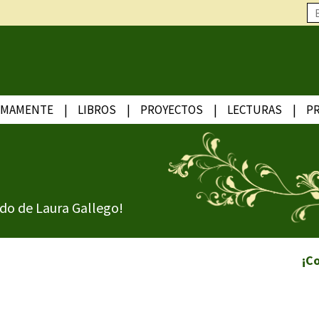
IMAMENTE
LIBROS
PROYECTOS
LECTURAS
P
do de Laura Gallego!
¡C