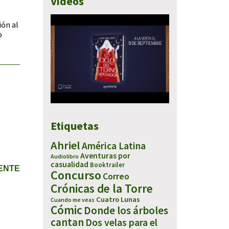
Vídeos
ión al
o
Etiquetas
Ahriel
América Latina
Aventuras por
Audiolibro
casualidad
Booktrailer
IENTE
Concurso
Correo
Crónicas de la Torre
Cuatro Lunas
Cuando me veas
Cómic
Donde los árboles
cantan
Dos velas para el