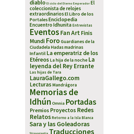
diablo
El
El ciclo del Eterno Emperador
coleccionista de relojes
extraordinarios
El Libro de los
Enciclopedia
Portales
Encuentro Idhunita
Entrevistas
Eventos
Fan Art
Finis
Foro
Mundi
Guardianes de la
Ciudadela
Hadas madrinas
La emperatriz de los
Infantil
Etéreos
La
La hija de la noche
leyenda del Rey Errante
Las hijas de Tara
LauraGallego.com
Lecturas
Mandrágora
Memorias de
Idhún
Portadas
Omnia
Redes
Proyectos
Premios
Relatos
Retorno a la Isla Blanca
Sara y las Goleadoras
Traducciones
Stravagantia