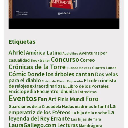
Etiquetas
Ahriel
América Latina
Aventuras por
Audiolibro
Concurso
Correo
casualidad
Booktrailer
Crónicas de la Torre
Cuatro Lunas
Cuando me veas
Cómic
Donde los árboles cantan
Dos velas
para el diablo
El coleccionista
El ciclo del Eterno Emperador
de relojes extraordinarios
El Libro de los Portales
Enciclopedia
Encuentro Idhunita
Entrevistas
Eventos
Foro
Fan Art
Finis Mundi
La
Infantil
Guardianes de la Ciudadela
Hadas madrinas
emperatriz de los Etéreos
La
La hija de la noche
leyenda del Rey Errante
Las hijas de Tara
LauraGallego.com
Lecturas
Mandrágora