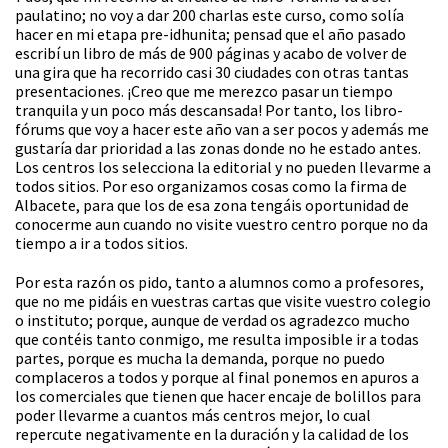
paulatino; no voy a dar 200 charlas este curso, como solía
hacer en mi etapa pre-idhunita; pensad que el año pasado
escribí un libro de más de 900 páginas y acabo de volver de
una gira que ha recorrido casi 30 ciudades con otras tantas
presentaciones. ¡Creo que me merezco pasar un tiempo
tranquila y un poco más descansada! Por tanto, los libro-
fórums que voy a hacer este año van a ser pocos y además me
gustaría dar prioridad a las zonas donde no he estado antes.
Los centros los selecciona la editorial y no pueden llevarme a
todos sitios. Por eso organizamos cosas como la firma de
Albacete, para que los de esa zona tengáis oportunidad de
conocerme aun cuando no visite vuestro centro porque no da
tiempo a ir a todos sitios.
Por esta razón os pido, tanto a alumnos como a profesores,
que no me pidáis en vuestras cartas que visite vuestro colegio
o instituto; porque, aunque de verdad os agradezco mucho
que contéis tanto conmigo, me resulta imposible ir a todas
partes, porque es mucha la demanda, porque no puedo
complaceros a todos y porque al final ponemos en apuros a
los comerciales que tienen que hacer encaje de bolillos para
poder llevarme a cuantos más centros mejor, lo cual
repercute negativamente en la duración y la calidad de los