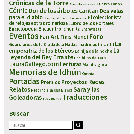
Crónicas de la Torre
Cuatro Lunas
Cuando me veas
Cómic
Donde los árboles cantan
Dos velas
para el diablo
El coleccionista
El ciclo del Eterno Emperador
de relojes extraordinarios
El Libro de los Portales
Enciclopedia
Encuentro Idhunita
Entrevistas
Eventos
Foro
Fan Art
Finis Mundi
La
Infantil
Guardianes de la Ciudadela
Hadas madrinas
emperatriz de los Etéreos
La
La hija de la noche
leyenda del Rey Errante
Las hijas de Tara
LauraGallego.com
Lecturas
Mandrágora
Memorias de Idhún
Omnia
Portadas
Redes
Proyectos
Premios
Sara y las
Relatos
Retorno a la Isla Blanca
Traducciones
Goleadoras
Stravagantia
Buscar